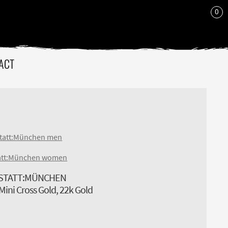
0
ACT
tatt:München men
att:München women
STATT:MÜNCHEN
ini Cross Gold, 22k Gold