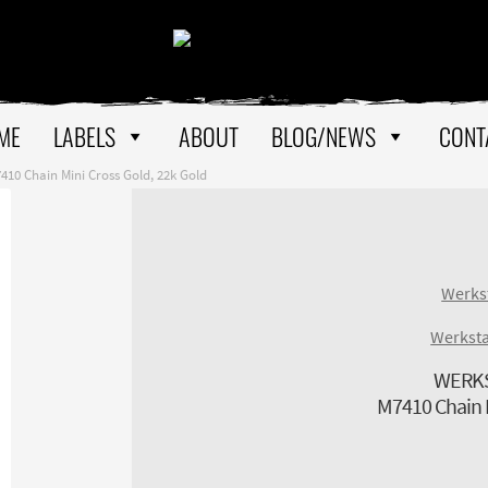
ME
LABELS
ABOUT
BLOG/NEWS
CONT
 Chain Mini Cross Gold, 22k Gold
Werks
Werkst
WERK
M7410 Chain M