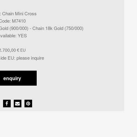
:
Chain Mini Cross
Code
:
M7410
old (900/000) - Chain 18k Gold (750/000)
vailable
:
YES
2.700,00
€
side EU
:
please inquire
enquiry