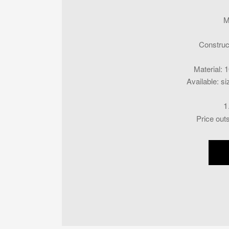
M
Construc
Material
:
1
Available
:
si
1
Price out