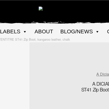
LABELS
ABOUT
BLOG/NEWS
TITRE ST41 Zip Boot, kangaroo leather, chalk
A Dici
A DICI
ST41 Zip Boot,