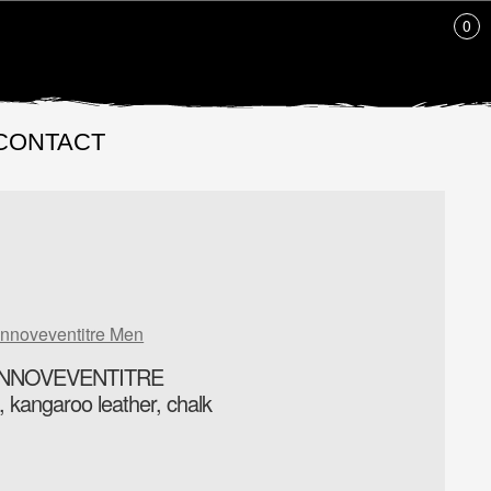
0
CONTACT
annoveventitre Men
ANNOVEVENTITRE
 kangaroo leather, chalk