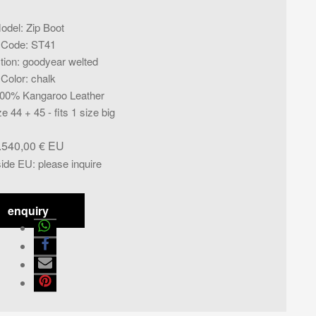
odel
:
Zip Boot
Code
:
ST41
tion
:
goodyear welted
Color
:
chalk
00% Kangaroo Leather
ze 44 + 45 - fits 1 size big
.540,00
€
side EU
:
please inquire
enquiry